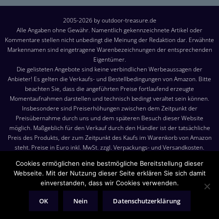
2005-2026 by outdoor-treasure.de
Alle Angaben ohne Gewähr. Namentlich gekennzeichnete Artikel oder
Kommentare stellen nicht unbedingt die Meinung der Redaktion dar. Erwähnte
Markennamen sind eingetragene Warenbezeichnungen der entsprechenden
Eigentümer.
Die gelisteten Angebote sind keine verbindlichen Werbeaussagen der
Anbieter! Es gelten die Verkaufs- und Bestellbedingungen von Amazon. Bitte
beachten Sie, dass die angeführten Preise fortlaufend erzeugte
Momentaufnahmen darstellen und technisch bedingt veraltet sein können.
Insbesondere sind Preiserhöhungen zwischen dem Zeitpunkt der
Preisübernahme durch uns und dem späteren Besuch dieser Website
möglich. Maßgeblich für den Verkauf durch den Händler ist der tatsächliche
Preis des Produkts, der zum Zeitpunkt des Kaufs im Warenkorb von Amazon
steht. Preise in Euro inkl. MwSt. zzgl. Verpackungs- und Versandkosten.
Versandkosten: Die angezeigten Versandkosten sind, sofern nicht anders
Cookies ermöglichen eine bestmögliche Bereitstellung dieser
angegeben, die Kosten für den Versand nach Deutschland. Es gelten jedoch
Webseite. Mit der Nutzung dieser Seite erklären Sie sich damit
die im Warenkorb von Amazon angezeigten Liefer- und Versandkosten.
einverstanden, dass wir Cookies verwenden.
Produktbilder: Die angezeigten Bilder werden von den jeweiligen Händler
oder Hersteller bereitgestellt. Das gelieferte Produkt kann von den Bildern
OK
Nein
Datenschutzerklärung
abweichen.