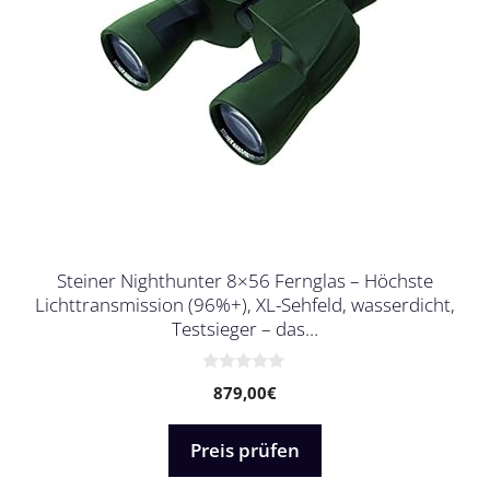
Steiner Nighthunter 8×56 Fernglas – Höchste
Lichttransmission (96%+), XL-Sehfeld, wasserdicht,
Testsieger – das…
0
879,00
€
v
o
n
5
Preis prüfen