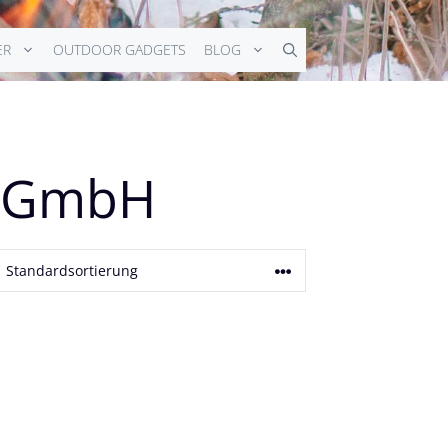
ER
OUTDOOR GADGETS
BLOG
k GmbH