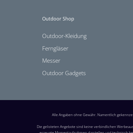
Outdoor Shop
Outdoor-Kleidung
Ferngläser
Messer
Outdoor Gadgets
Alle Angaben ohne Gewähr. Namentlich gekennzei
Die gelisteten Angebote sind keine verbindlichen Werbeaus
erzeugte Momentaufnahmen darstellen und technisch bed