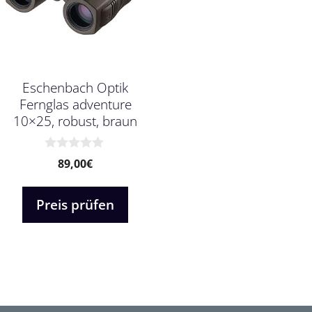
Eschenbach Optik
Fernglas adventure
10×25, robust, braun
0
89,00
€
v
o
n
Preis prüfen
5