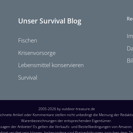
Re
Unser Survival Blog
I
Fischen
Da
Krisenvorsorge
Bi
Lebensmittel konservieren
Survival
2005-2026 by outdoor-treasure.de
chnete Artikel oder Kommentare stellen nicht unbedingt die Meinung der Redakt
Warenbezeichnungen der entsprechenden Eigentümer.
sagen der Anbieter! Es gelten die Verkaufs- und Bestellbedingungen von Amazon. B
ingt veraltet sein können. Insbesondere sind Preiserhöhungen zwischen dem Z