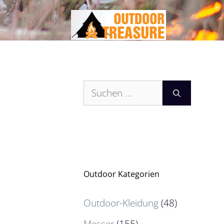
Zum
Inhalt
springen
Suchen
nach:
Outdoor Kategorien
Outdoor-Kleidung
(48)
Messer
(155)