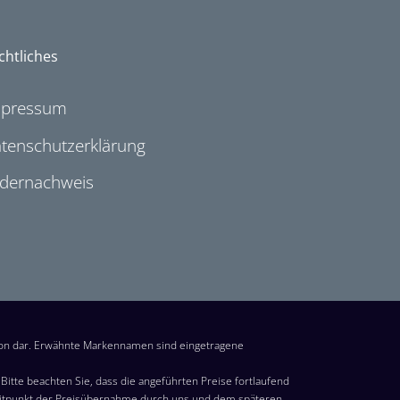
chtliches
mpressum
tenschutzerklärung
ldernachweis
ion dar. Erwähnte Markennamen sind eingetragene
itte beachten Sie, dass die angeführten Preise fortlaufend
eitpunkt der Preisübernahme durch uns und dem späteren