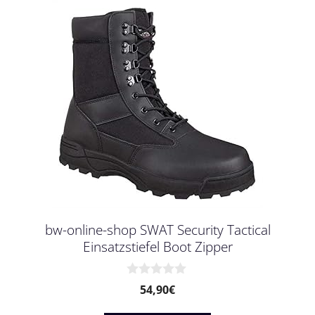
bw-online-shop SWAT Security Tactical
Einsatzstiefel Boot Zipper
0
54,90
€
v
o